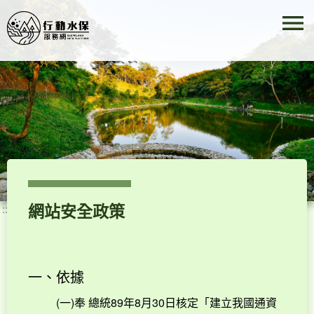
menu
跳到主要內容
常見問答專區
活動快訊
相關連結
操作手冊
網站安全政策
:::
網站導覽
一、依據
(一)奉 總統89年8月30日核定「建立我國通資